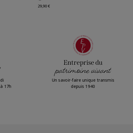
Prix
29,90 €
Entreprise du
patrimoine vivant
di
Un savoir-faire unique transmis
 à 17h
depuis 1940