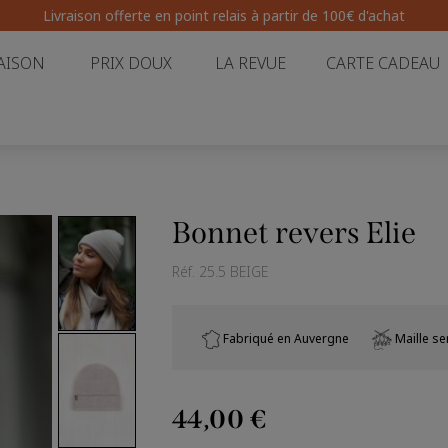
Livraison offerte en point relais
à partir de 100€ d'achat
AISON
PRIX DOUX
LA REVUE
CARTE CADEAU
Bonnet revers Elie
Réf.
25.5 BEIGE
Fabriqué en Auvergne
Maille s
44,00 €