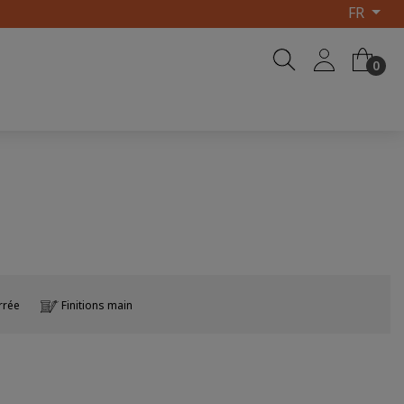
FR
0
errée
Finitions main