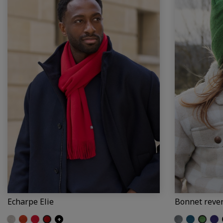
Echarpe Elie
Bonnet rever
Beige (Elie)
Brique (Elie)
Pastèque (Elie)
Rouge (Elie)
+
Fer (Elie)
Cobalt (Elie)
Fougère 
Offi