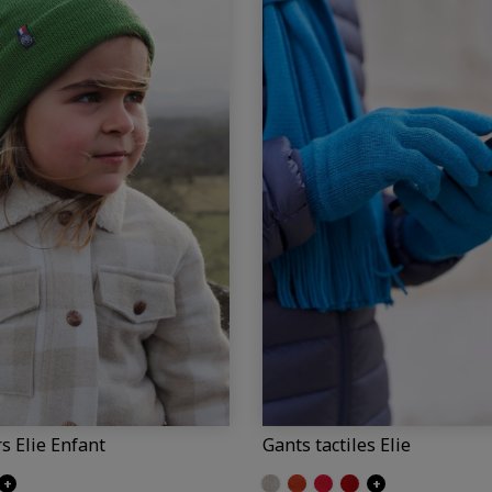
s Elie Enfant
Gants tactiles Elie
(Elie)
cier
+
Beige (Elie)
Brique (Elie)
Pastèque (Elie)
Rouge (Elie)
+