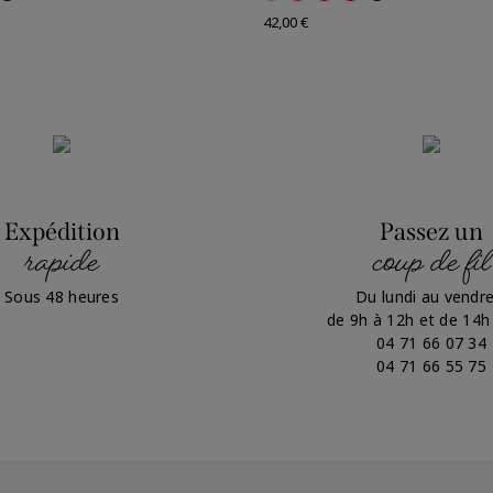
Prix
42,00 €
Expédition
Passez un
rapide
coup de fil
Sous 48 heures
Du lundi au vendre
de 9h à 12h et de 14h
04 71 66 07 34
04 71 66 55 75