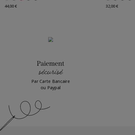
Prix
Prix
44,00 €
32,00 €
Paiement
sécurisé
Par Carte Bancaire
ou Paypal