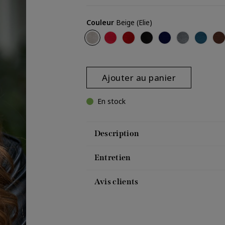
Couleur
Beige (Elie)
Beige (Elie)
Pastèque (Elie)
Rouge (Elie)
Noir (Elie)
Officier (Elie)
Fer (Elie)
Cobalt (
Mar
Ajouter au panier
En stock
Description
Entretien
Avis clients