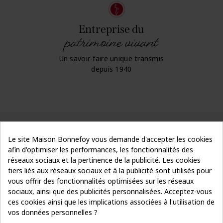
Entreprise du
patrimoine vivant
Un savoir-faire unique transmis
depuis 1940
Le site Maison Bonnefoy vous demande d'accepter les cookies
afin d'optimiser les performances, les fonctionnalités des
réseaux sociaux et la pertinence de la publicité. Les cookies
tiers liés aux réseaux sociaux et à la publicité sont utilisés pour
vous offrir des fonctionnalités optimisées sur les réseaux
sociaux, ainsi que des publicités personnalisées. Acceptez-vous
Suivez le fil
Je m’inscris
de notre actu
ces cookies ainsi que les implications associées à l'utilisation de
vos données personnelles ?
sur votre première commande