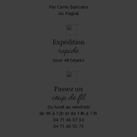
Par Carte Bancaire
ou Paypal
Expédition
rapide
Sous 48 heures
Passez un
coup de fil
Du lundi au vendredi
de 9h à 12h et de 14h à 17h
04 71 66 07 34
04 71 66 55 75