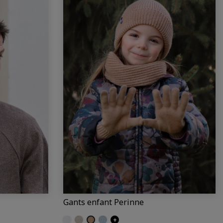
Gants enfant Perinne
Ecru
Craie
Camel
Iceberg
+