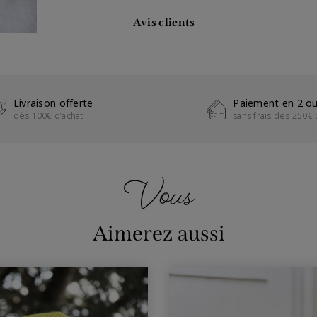
Avis clients
Livraison offerte
Paiement en 2 ou
dès 100€ d’achat
sans frais dès 250€ 
Vous
Aimerez aussi