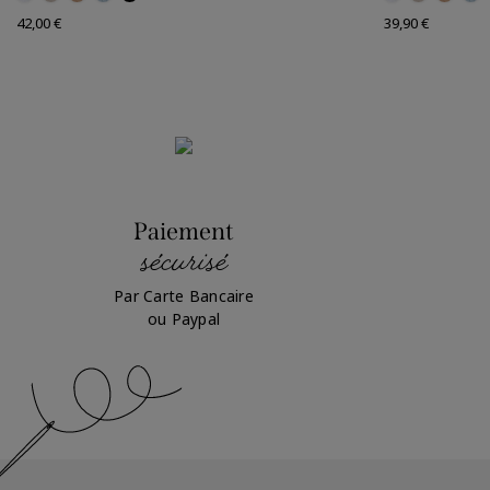
Prix
Prix
42,00 €
39,90 €
Paiement
sécurisé
Par Carte Bancaire
ou Paypal