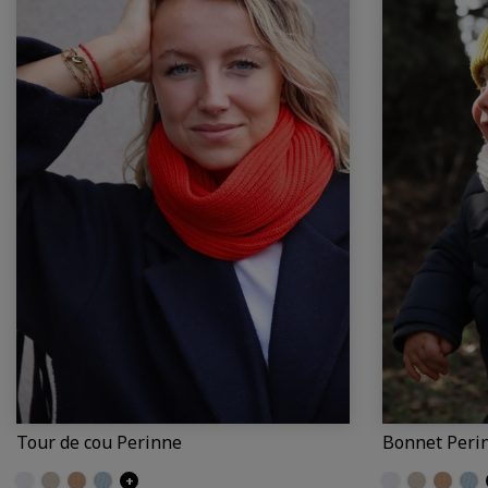
Tour de cou Perinne
Bonnet Peri
Ecru
Craie
Camel
Iceberg
+
Ecru
Craie
Camel
Ice