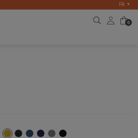
FR
0
rmin
Citron
Sapin
Bleu paon
Policier
Zinc gris
Noir