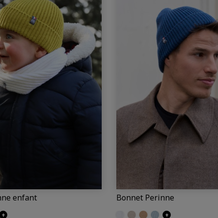
nne enfant
Bonnet Perinne
berg
+
Ecru
Craie
Camel
Iceberg
+