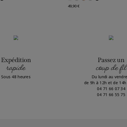
Prix
49,90 €
Expédition
Passez un
rapide
coup de fil
Sous 48 heures
Du lundi au vendre
de 9h à 12h et de 14h
04 71 66 07 34
04 71 66 55 75