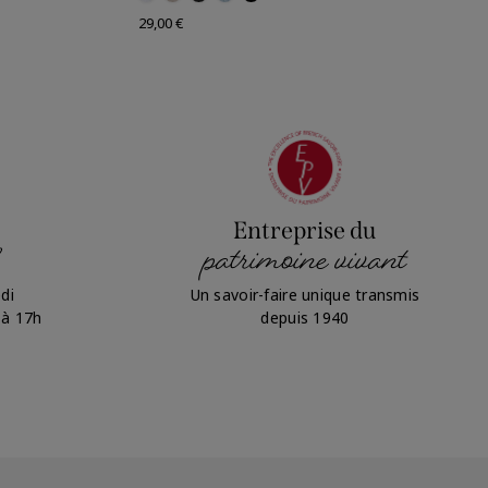
Prix
29,00 €
Entreprise du
patrimoine vivant
di
Un savoir-faire unique transmis
 à 17h
depuis 1940