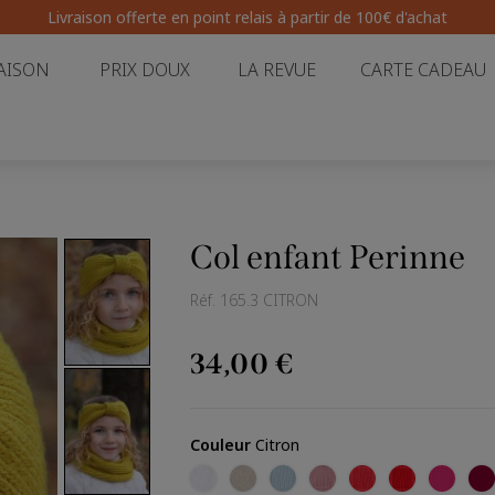
Livraison offerte en point relais
à partir de 100€ d'achat
AISON
PRIX DOUX
LA REVUE
CARTE CADEAU
Col enfant Perinne
Réf.
165.3 CITRON
34,00 €
Couleur
Citron
Ecru
Craie
Iceberg
Poudre
Corail
Rouge
Grenat
Ca