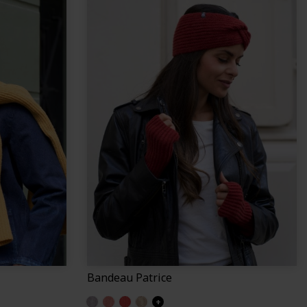
Bandeau Patrice
Gris clair (Patrice)
Colchique (Patrice)
Corail (Patrice)
Ficelle (Patrice)
+