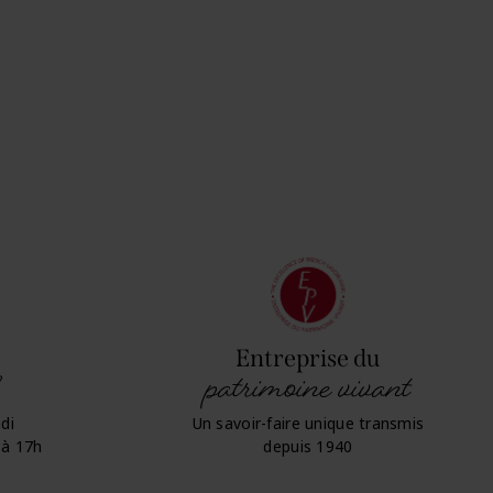
Entreprise du
patrimoine vivant
di
Un savoir-faire unique transmis
 à 17h
depuis 1940