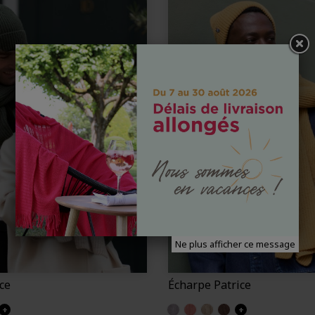
Ne plus afficher ce message
ce
Écharpe Patrice
e)
ice)
(Patrice)
 marron (Patrice)
+
Gris clair (Patrice)
Colchique (Patrice)
Ficelle (Patrice)
Zinc marron (Patrice)
+