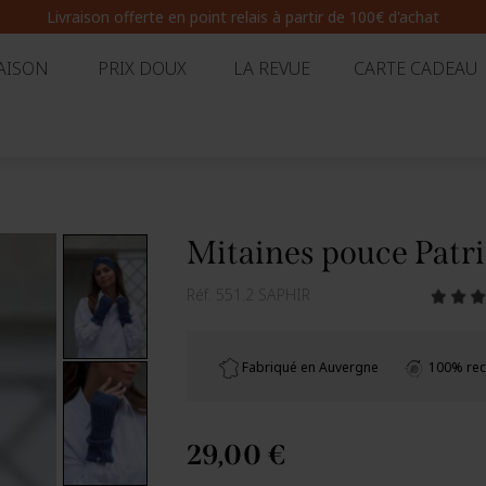
Livraison offerte en point relais
à partir de 100€ d'achat
AISON
PRIX DOUX
LA REVUE
CARTE CADEAU
Mitaines pouce Patr
Réf.
551.2 SAPHIR
Fabriqué en Auvergne
100% rec
29,00 €