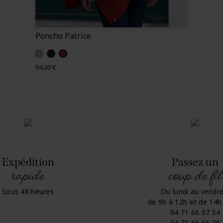
Poncho Patrice
Gris clair (Patrice)
Minerai (Patrice)
Laqué (Patrice)
Prix
94,00 €
Expédition
Passez un
rapide
coup de fil
Sous 48 heures
Du lundi au vendre
de 9h à 12h et de 14h
04 71 66 07 34
04 71 66 55 75