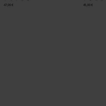
Prix
Prix
47,00 €
45,00 €