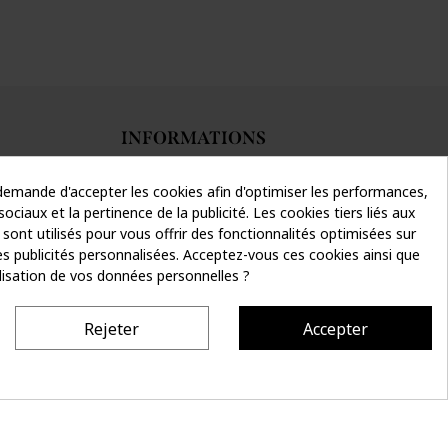
INFORMATIONS
Livraison & retours
emande d'accepter les cookies afin d'optimiser les performances,
Conditions générales de vente
ociaux et la pertinence de la publicité. Les cookies tiers liés aux
Données personnelles
 sont utilisés pour vous offrir des fonctionnalités optimisées sur
Mentions légales
es publicités personnalisées. Acceptez-vous ces cookies ainsi que
tilisation de vos données personnelles ?
Rejeter
Accepter
Site réalisé par