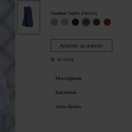
Couleur
Saphir (Patrice)
Gris clair (Patrice)
Ficelle (Patrice)
Marine (Patrice)
Saphir (Patrice)
Fougère (Patrice)
Laqué (Patri
Ajouter au panier
En stock
Description
Entretien
Avis clients