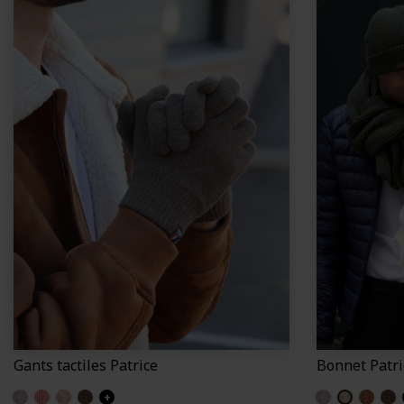
Gants tactiles Patrice
Bonnet Patri
Gris clair (Patrice)
Colchique (Patrice)
Ficelle (Patrice)
Zinc marron (Patrice)
+
Gris clair (Patric
Ficelle (Patr
Caramel 
Zinc