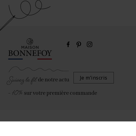
Suivez le fil
Je m’inscris
de notre actu
- 10%
sur votre première commande