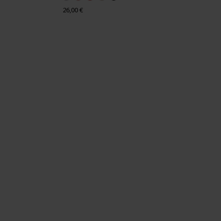
Prix
26,00 €