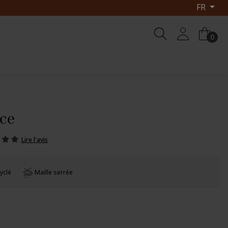
FR
0
ice
Lire l'avis
yclé
Maille serrée