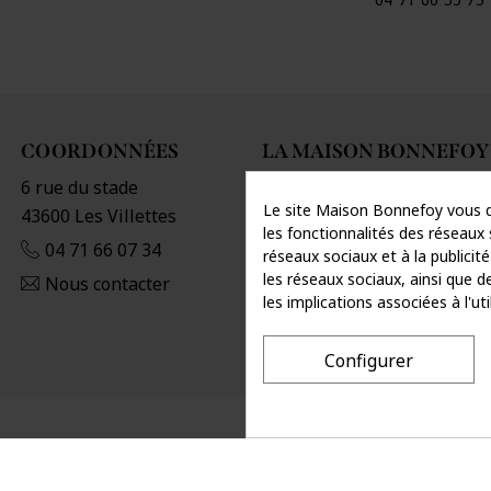
COORDONNÉES
LA MAISON BONNEFOY
6 rue du stade
Histoire et valeurs
Le site Maison Bonnefoy vous d
43600 Les Villettes
Points de vente
les fonctionnalités des réseaux s
04 71 66 07 34
réseaux sociaux et à la publicité
les réseaux sociaux, ainsi que d
Nous contacter
les implications associées à l'u
Configurer