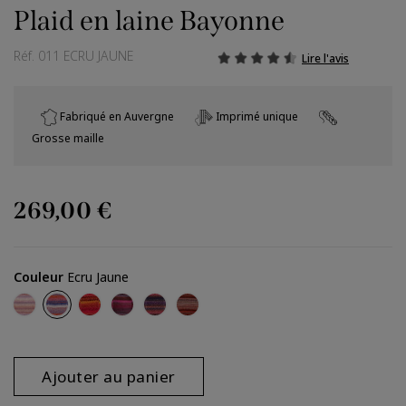
Plaid en laine Bayonne
Réf.
011 ECRU JAUNE
Lire l'avis
Fabriqué en Auvergne
Imprimé unique
Grosse maille
269,00 €
Couleur
Ecru Jaune
Pastel Nude
Ecru Jaune
Rose Orange
Bordeaux Marron
Bleu Violine
Marron Gris
Ajouter au panier