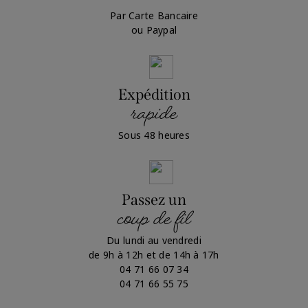
Par Carte Bancaire
ou Paypal
Expédition
rapide
Sous 48 heures
Passez un
coup de fil
Du lundi au vendredi
de 9h à 12h et de 14h à 17h
04 71 66 07 34
04 71 66 55 75