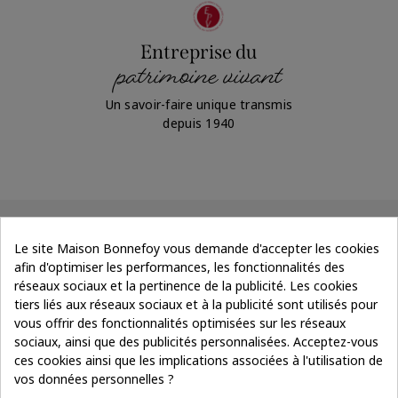
Entreprise du
patrimoine vivant
Un savoir-faire unique transmis
depuis 1940
Le site Maison Bonnefoy vous demande d'accepter les cookies
afin d'optimiser les performances, les fonctionnalités des
réseaux sociaux et la pertinence de la publicité. Les cookies
tiers liés aux réseaux sociaux et à la publicité sont utilisés pour
vous offrir des fonctionnalités optimisées sur les réseaux
sociaux, ainsi que des publicités personnalisées. Acceptez-vous
Suivez le fil
Je m’inscris
de notre actu
ces cookies ainsi que les implications associées à l'utilisation de
vos données personnelles ?
sur votre première commande