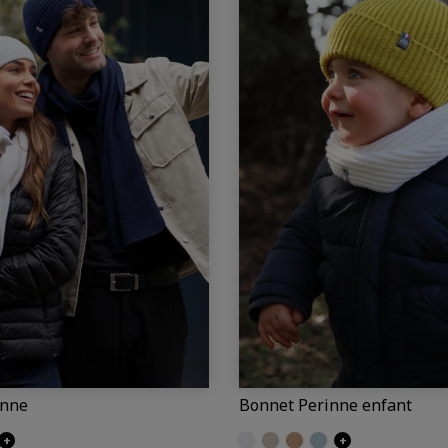
inne
Bonnet Perinne enfant
berg
+
Ecru
Craie
Camel
Iceberg
+