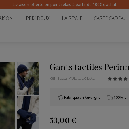
Livraison offerte en point relais
à partir de 100€ d'achat
AISON
PRIX DOUX
LA REVUE
CARTE CADEAU
Gants tactiles Perin
Réf.
165.2 POLICIER L/XL
Fabriqué en Auvergne
100% lai
53,00 €