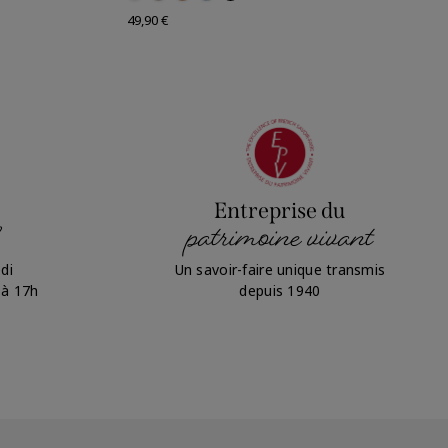
Prix
49,90 €
Entreprise du
patrimoine vivant
di
Un savoir-faire unique transmis
 à 17h
depuis 1940