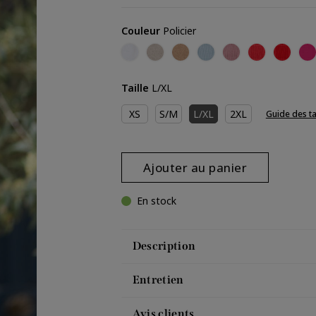
Couleur
Policier
Ecru
Craie
Camel
Iceberg
Poudre
Corail
Rouge
Gr
Taille
L/XL
XS
S/M
L/XL
2XL
Guide des ta
Ajouter au panier
En stock
Description
Entretien
Avis clients