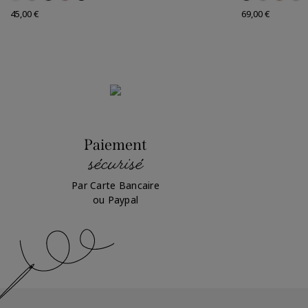
Prix
Prix
45,00 €
69,00 €
Paiement
sécurisé
Par Carte Bancaire
ou Paypal