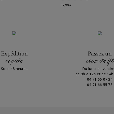
Prix
39,90 €
Expédition
Passez un
rapide
coup de fil
Sous 48 heures
Du lundi au vendre
de 9h à 12h et de 14h
04 71 66 07 34
04 71 66 55 75