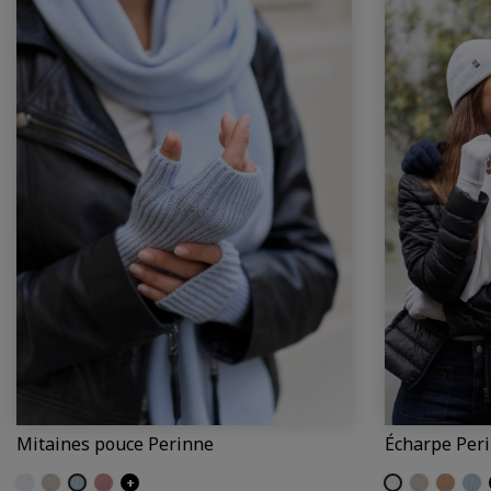
Mitaines pouce Perinne
Écharpe Per
Ecru
Craie
Iceberg
Poudre
+
Ecru
Craie
Camel
Ice