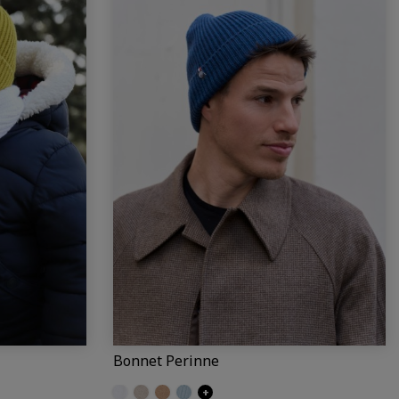
Bonnet Perinne
Ecru
Craie
Camel
Iceberg
+