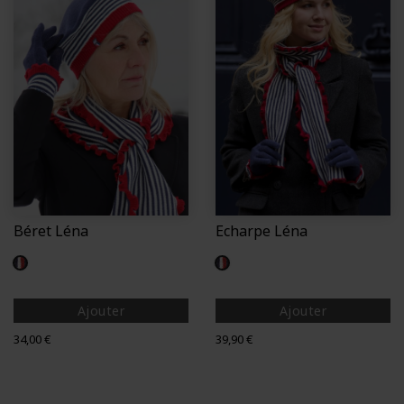
Béret Léna
Echarpe Léna
Rouge Saphir
Rouge Saphir
Ajouter
Ajouter
Prix
Prix
34,00 €
39,90 €