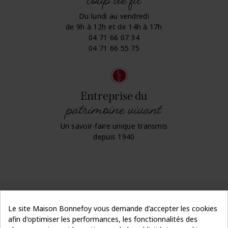
coup de fil
Du lundi au vendredi
de 9h à 12h et de 14h à 17h
04 71 66 07 34
04 71 66 55 75
Entreprise du
patrimoine vivant
Un savoir-faire unique transmis
depuis 1940
Le site Maison Bonnefoy vous demande d'accepter les cookies
afin d'optimiser les performances, les fonctionnalités des