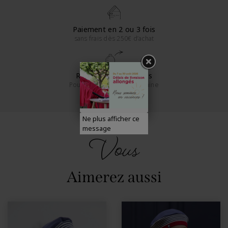
Paiement en 2 ou 3 fois
sans frais dès 250€ d’achat
Retours sous 14 jours
Pour la France métropolitaine
Ne plus afficher ce
message
Vous
Aimerez aussi