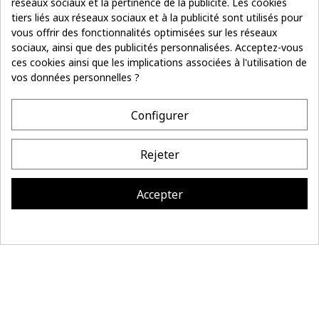
réseaux sociaux et la pertinence de la publicité. Les cookies
tiers liés aux réseaux sociaux et à la publicité sont utilisés pour
vous offrir des fonctionnalités optimisées sur les réseaux
sociaux, ainsi que des publicités personnalisées. Acceptez-vous
Suivez le fil
Je m’inscris
de notre actu
ces cookies ainsi que les implications associées à l'utilisation de
vos données personnelles ?
- 10%
sur votre première commande
Configurer
COORDONNÉES
Rejeter
LA MAISON BONNEFOY
INFORMATIONS
Accepter
Site réalisé par