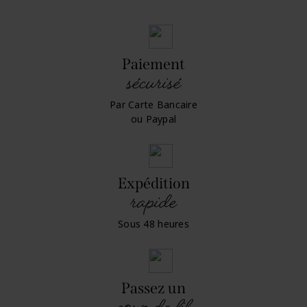
Paiement
sécurisé
Par Carte Bancaire
ou Paypal
Expédition
rapide
Sous 48 heures
Passez un