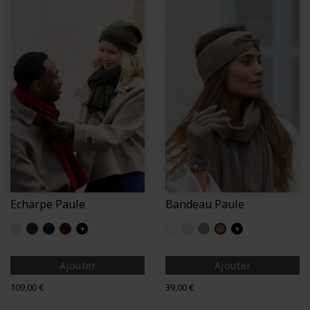
Echarpe Paule
Bandeau Paule
Sable
Noir Chiné
Marine (Paule)
Bordeaux
+
Blanc ecru
Sable
Gris
Chene
+
Ajouter
Ajouter
Prix
Prix
109,00 €
39,00 €