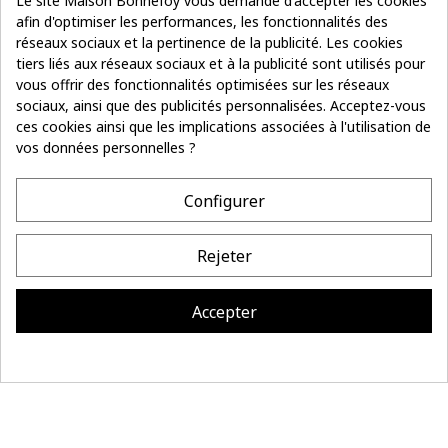
Le site Maison Bonnefoy vous demande d'accepter les cookies
afin d'optimiser les performances, les fonctionnalités des
réseaux sociaux et la pertinence de la publicité. Les cookies
tiers liés aux réseaux sociaux et à la publicité sont utilisés pour
vous offrir des fonctionnalités optimisées sur les réseaux
Suivez le fil
sociaux, ainsi que des publicités personnalisées. Acceptez-vous
Je m’inscris
de notre actu
ces cookies ainsi que les implications associées à l'utilisation de
vos données personnelles ?
- 10%
sur votre première commande
Configurer
COORDONNÉES
Rejeter
LA MAISON BONNEFOY
INFORMATIONS
Accepter
Site réalisé par