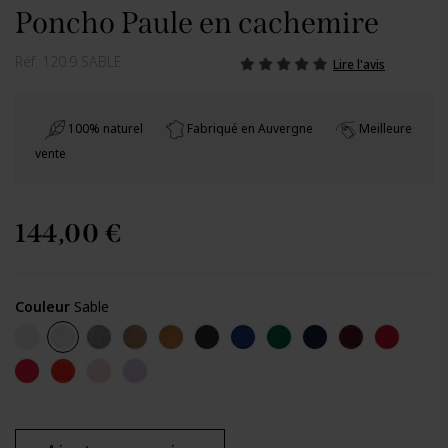
Poncho Paule en cachemire
Réf.
120.9 SABLE
Lire l'avis
100% naturel
Fabriqué en Auvergne
Meilleure
vente
144,00 €
Couleur
Sable
Ecru
Sable
Gris
Chene
Chameau
Noir Chiné
Bleu France
Vert
Marine (Paule)
Bordeaux
Rouge P
Pivoine
Orange
Orchidée
lilas