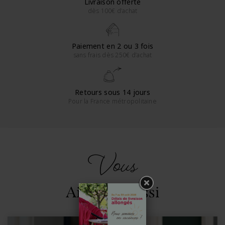
Livraison offerte
dès 100€ d’achat
Paiement en 2 ou 3 fois
sans frais dès 250€ d’achat
Retours sous 14 jours
Pour la France métropolitaine
Vous
Aimerez aussi