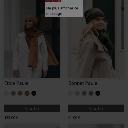
Ne plus afficher ce
message
Étole Paule
Bonnet Paule
Sable
Gris
Chene
Chameau
+
Sable
Orage
Gris
Chene
+
Ajouter
Ajouter
Prix
Prix
135,00 €
64,00 €