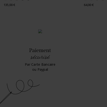
Prix
Prix
135,00 €
64,00 €
Paiement
sécurisé
Par Carte Bancaire
ou Paypal