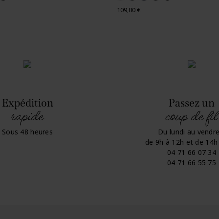
Prix
109,00 €
Expédition
Passez un
rapide
coup de fil
Sous 48 heures
Du lundi au vendre
de 9h à 12h et de 14h
04 71 66 07 34
04 71 66 55 75