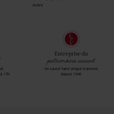
Prix
39,00 €
Entreprise du
patrimoine vivant
di
Un savoir-faire unique transmis
 à 17h
depuis 1940