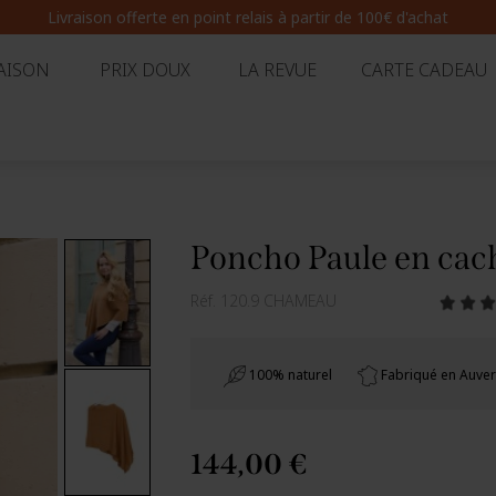
Livraison offerte en point relais
à partir de 100€ d'achat
AISON
PRIX DOUX
LA REVUE
CARTE CADEAU
Poncho Paule en ca
Réf.
120.9 CHAMEAU
100% naturel
Fabriqué en Auve
144,00 €