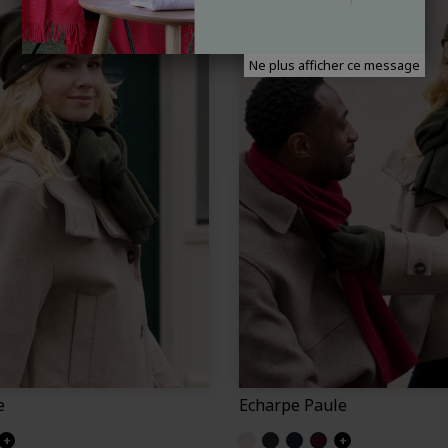
Ne plus afficher ce message
e
Echarpe Paule
ne
+
Sable
Noir Chiné
Marine (Paule)
Bordeaux
+