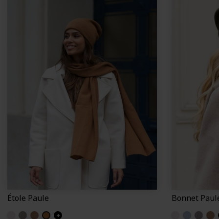
Étole Paule
Bonnet Paul
Sable
Gris
Chene
Chameau
+
Sable
Orage
Gris
Che