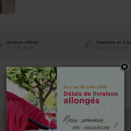
Livraison offerte
Paiement en 2 ou
dès 100€ d’achat
sans frais dès 250€ 
Vous
Aimerez aussi