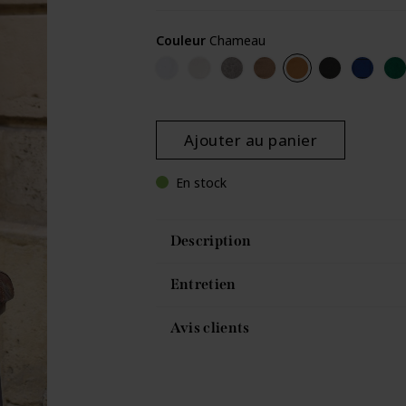
Couleur
Chameau
Ecru
Sable
Gris
Chene
Chameau
Noir Chiné
Bleu Fr
Ve
Ajouter au panier
En stock
Description
Entretien
Avis clients