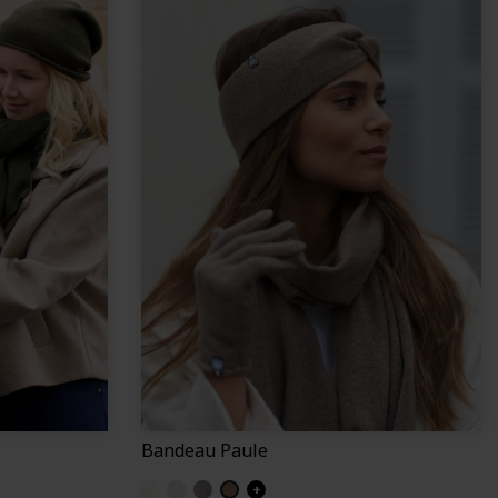
Bandeau Paule
Blanc ecru
Sable
Gris
Chene
+