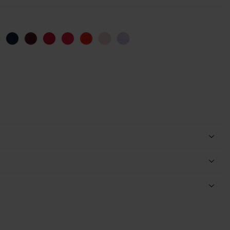
ance
rt
Marine (Paule)
Bordeaux
Rouge P
Pivoine
Orange
Orchidée
lilas