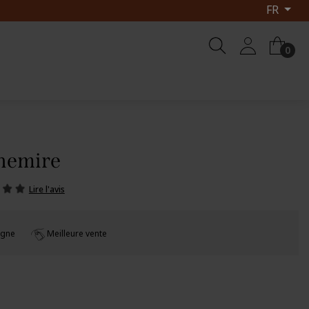
FR
0
chemire
Lire l'avis
rgne
Meilleure vente