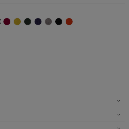
enat
Carmin
Citron
Sapin
Policier
Zinc gris
Noir
Coquelicot