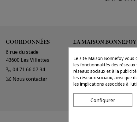
COORDONNÉES
LA MAISON BONNEFOY
6 rue du stade
Histoire et valeurs
Le site Maison Bonnefoy vous d
43600 Les Villettes
Points de vente
les fonctionnalités des réseaux s
04 71 66 07 34
réseaux sociaux et à la publicité
les réseaux sociaux, ainsi que d
Nous contacter
les implications associées à l'u
Configurer