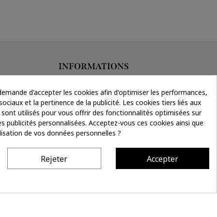
INFORMATIONS
Livraison & retours
emande d'accepter les cookies afin d'optimiser les performances,
Conditions générales de vente
ociaux et la pertinence de la publicité. Les cookies tiers liés aux
Données personnelles
 sont utilisés pour vous offrir des fonctionnalités optimisées sur
Mentions légales
es publicités personnalisées. Acceptez-vous ces cookies ainsi que
tilisation de vos données personnelles ?
Rejeter
Accepter
Site réalisé par