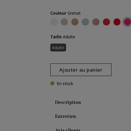
Couleur
Grenat
Ecru
Craie
Camel
Iceberg
Poudre
Corail
Rouge
Gr
Taille
Adulte
Adulte
Ajouter au panier
En stock
Description
Entretien
Avis clients