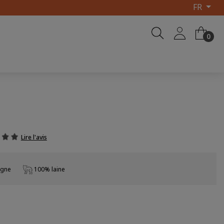
FR
0
Lire l'avis
rgne
100% laine