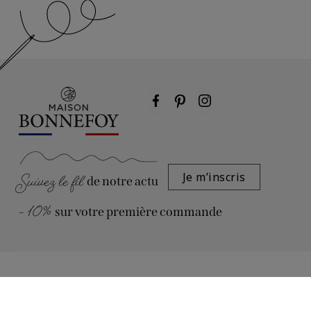
Suivez le fil
Je m’inscris
de notre actu
- 10%
sur votre première commande