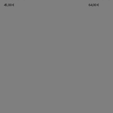
Prix
Prix
45,00 €
64,00 €