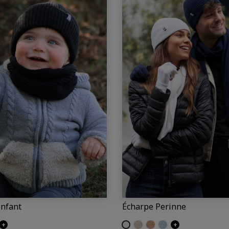
enfant
Écharpe Perinne
berg
+
Ecru
Craie
Camel
Iceberg
+