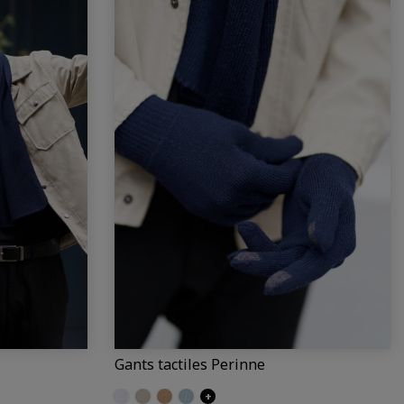
Gants tactiles Perinne
Ecru
Craie
Camel
Iceberg
+