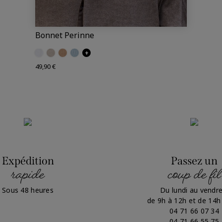
Bonnet Perinne
Ecru
Craie
Camel
Iceberg
+
Prix
49,90 €
Expédition
Passez un
rapide
coup de fil
Sous 48 heures
Du lundi au vendre
de 9h à 12h et de 14h
04 71 66 07 34
04 71 66 55 75