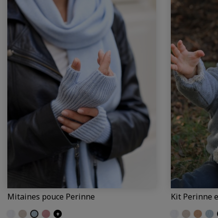
Mitaines pouce Perinne
Kit Perinne 
Ecru
Craie
Iceberg
Poudre
+
Ecru
Craie
Camel
Ice