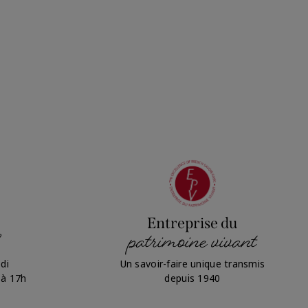
Entreprise du
patrimoine vivant
di
Un savoir-faire unique transmis
 à 17h
depuis 1940