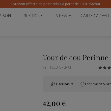
Livraison offerte en point relais
à partir de 100€ d'achat
AISON
PRIX DOUX
LA REVUE
CARTE CADEAU
Tour de cou Perinne
Réf.
165.3 GRENAT
100% naturel
Fabriqué en Auve
42,00 €