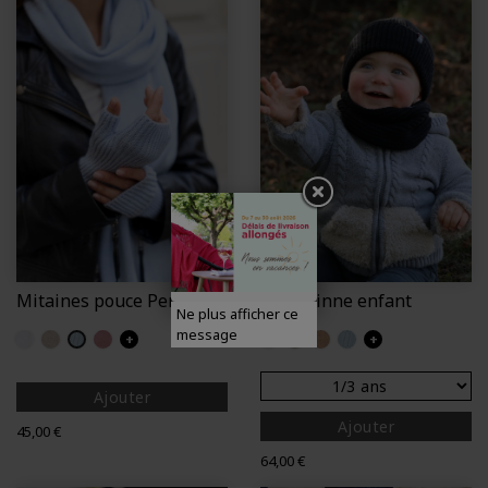
Mitaines pouce Perinne
Kit Perinne enfant
Ne plus afficher ce
message
Ecru
Craie
Iceberg
Poudre
+
Ecru
Craie
Camel
Iceberg
+
Ajouter
Ajouter
Prix
45,00 €
Prix
64,00 €