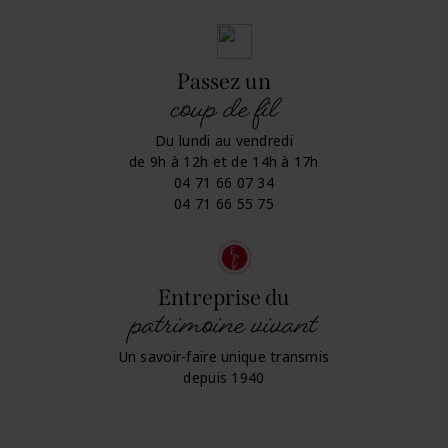
Passez un
coup de fil
Du lundi au vendredi
de 9h à 12h et de 14h à 17h
04 71 66 07 34
04 71 66 55 75
Entreprise du
patrimoine vivant
Un savoir-faire unique transmis
depuis 1940