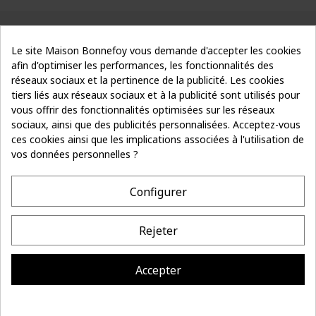
Le site Maison Bonnefoy vous demande d'accepter les cookies
afin d'optimiser les performances, les fonctionnalités des
réseaux sociaux et la pertinence de la publicité. Les cookies
tiers liés aux réseaux sociaux et à la publicité sont utilisés pour
vous offrir des fonctionnalités optimisées sur les réseaux
Suivez le fil
sociaux, ainsi que des publicités personnalisées. Acceptez-vous
Je m’inscris
de notre actu
ces cookies ainsi que les implications associées à l'utilisation de
vos données personnelles ?
- 10%
sur votre première commande
Configurer
COORDONNÉES
Rejeter
LA MAISON BONNEFOY
INFORMATIONS
Accepter
Site réalisé par