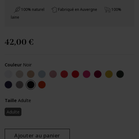
100% naturel
Fabriqué en Auvergne
100%
laine
42,00 €
Couleur
Noir
Ecru
Craie
Camel
Iceberg
Poudre
Corail
Rouge
Grenat
Carmin
Citron
Sapin
Policier
Zinc gris
Noir
Coquelicot
Taille
Adulte
Adulte
Ajouter au panier