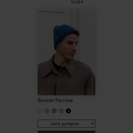
Prix
53,00 €
Bonnet Perinne
Ecru
Craie
Camel
Iceberg
+