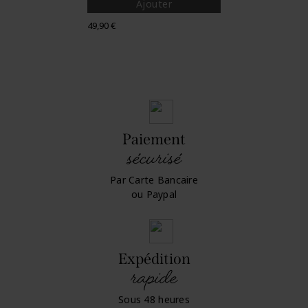
Ajouter
Prix
49,90 €
Paiement
sécurisé
Par Carte Bancaire
ou Paypal
Expédition
rapide
Sous 48 heures